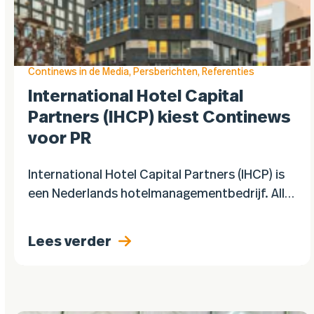
Continews in de Media
,
Persberichten
,
Referenties
International Hotel Capital
Partners (IHCP) kiest Continews
voor PR
International Hotel Capital Partners (IHCP) is
een Nederlands hotelmanagementbedrijf. Alle
hotels van IHCP hebben een
franchiseovereenkomst met de International
Lees verder
Global Brands van Marriott International en
Accor. Onder IHCP vallen Moxy…