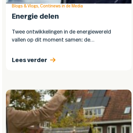
Blogs & Vlogs
,
Continews in de Media
Energie delen
Twee ontwikkelingen in de energiewereld
vallen op dit moment samen: de
salderingsregeling voor zonnepanelen wordt
afgeschaft, en energiedelen binnen een
Lees verder
leverancier wordt mogelijk. Het is belangrijk
deze twee niet met…