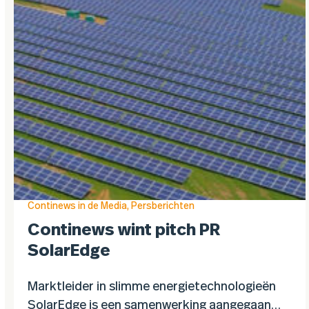
Continews in de Media
,
Persberichten
Continews wint pitch PR
SolarEdge
Marktleider in slimme energietechnologieën
SolarEdge is een samenwerking aangegaan