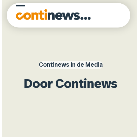
Skip
to
Open
Close
content
mobile
mobile
menu
menu
Continews in de Media
Door Continews