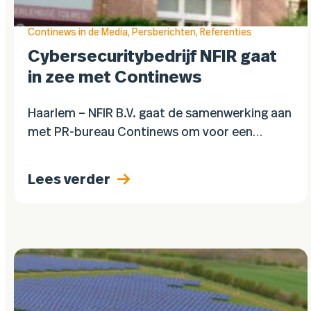
Continews in de Media
,
Persberichten
,
Referenties
Cybersecuritybedrijf NFIR gaat
in zee met Continews
Haarlem – NFIR B.V. gaat de samenwerking aan
met PR-bureau Continews om voor een
langere periode samen te werken op het
gebied van public relations. De bedoeling is
Lees verder
het proactief…