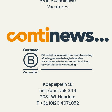
PR in Scandinavië
Vacatures
Koepelplein 1E
unit/postvak 343
2031 WL Haarlem
T
+31 (0)20 4071052