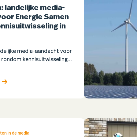
: landelijke media-
voor Energie Samen
nisuitwisseling in
ndelijke media-aandacht voor
 rondom kennisuitwisseling
e houd je een
m draaiende wanneer
ructuur dagelijks doelwit is
 En wat kan Nederland leren
ten in de media