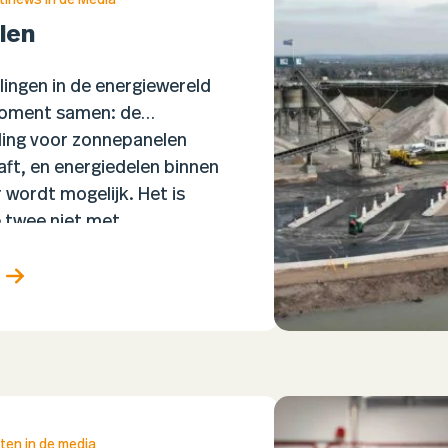
inews in de Media
len
ingen in de energiewereld
 moment samen: de
ling voor zonnepanelen
ft, en energiedelen binnen
 wordt mogelijk. Het is
e twee niet met…
ten in de media