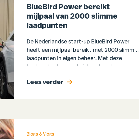
BlueBird Power bereikt
mijlpaal van 2000 slimme
laadpunten
De Nederlandse start-up BlueBird Power
heeft een mijlpaal bereikt met 2000 slimme
laadpunten in eigen beheer. Met deze
laadpunten kunnen huishoudens hun
elektrische auto direct opladen met zelf
Lees verder
opgewekte zonne-energie…
Blogs & Vlogs