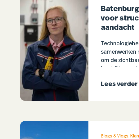
Batenburg
voor struc
aandacht
Technologiebed
samenwerken 
om de zichtbaa
landelijke, reg
versterken. De
Lees verder
het structuree
Blogs & Vlogs
,
Klan