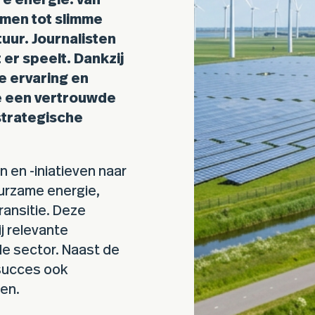
e energie: van
emen tot slimme
tuur. Journalisten
 er speelt. Dankzij
e ervaring en
e een vertrouwde
strategische
n en -iniatieven naar
urzame energie,
ransitie. Deze
j relevante
de sector. Naast de
succes ook
en.