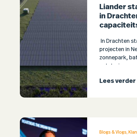
Liander st
in Dracht
capaciteit
In Drachten st
projecten in N
zonnepark, bat
netsturing sa
netcongestie t
Lees verder
Energiespeciali
als…
Blogs & Vlogs
,
Klan