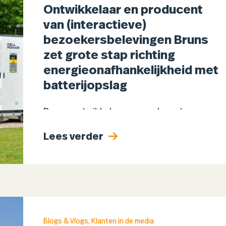
Ontwikkelaar en producent
van (interactieve)
bezoekersbelevingen Bruns
zet grote stap richting
energieonafhankelijkheid met
batterijopslag
Bruns, ontwikkelaar en producent van
(interactieve) bezoekersbelevingen, heeft
Lees verder
een grootschalig batterijopslagsysteem in
gebruik genomen om meer eigen zonne-
energie te benutten, piekbelastingen te
verminderen en minder afhankelijk te
worden van het…
Blogs & Vlogs
,
Klanten in de media