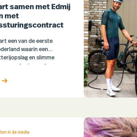
art samen met Edmij
en met
ssturingscontract
art een van de eerste
ederland waarin een
terijopslag en slimme
men worden ingezet om
e verminderen.
st Edmij treedt daarbij op
ten in de media