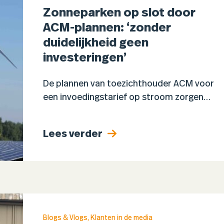
Zonneparken op slot door
ACM-plannen: ‘zonder
duidelijkheid geen
investeringen’
De plannen van toezichthouder ACM voor
een invoedingstarief op stroom zorgen
voor grote onzekerheid in de energiesector.
Volgens branchevereniging Holland Solar
Lees verder
leidt de onduidelijkheid rond de uitwerking
van het tarief…
Blogs & Vlogs
,
Klanten in de media