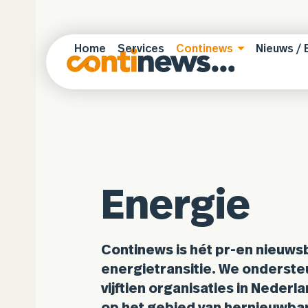
Skip
to
content
Home
Services
Continews
Nieuws / 
Energie
Continews is hét pr-en nieuws
energietransitie. We onderst
vijftien organisaties in Nederla