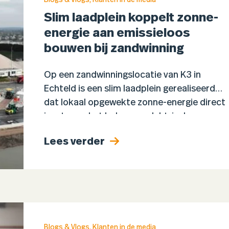
Blogs & Vlogs
,
Klanten in de media
Slim laadplein koppelt zonne-
energie aan emissieloos
bouwen bij zandwinning
Op een zandwinningslocatie van K3 in
Echteld is een slim laadplein gerealiseerd
dat lokaal opgewekte zonne-energie direct
inzet voor het laden van elektrisch
bouwmaterieel. Dankzij een
Lees verder
energiemanagementsysteem dat vraag
en…
Blogs & Vlogs
,
Klanten in de media