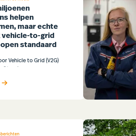
miljoenen
ns helpen
men, maar echte
vehicle-to-grid
 open standaard
or Vehicle to Grid (V2G)
e. Steeds meer
en kondigen aan dat
o's niet alleen kunnen
 ook stroom kunnen
aan woningen of…
sberichten