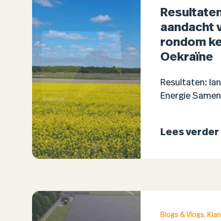
Resultaten
aandacht 
rondom ken
Oekraïne
Resultaten: la
Energie Samen
in Oekraïne Ho
energiesystee
Lees verder
energie-infrast
van aanvallen?
van de…
Blogs & Vlogs
,
Klan