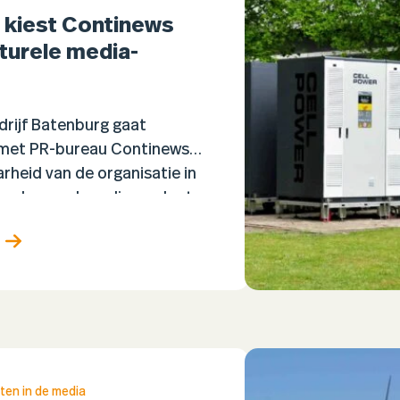
 kiest Continews
turele media-
rijf Batenburg gaat
met PR-bureau Continews
rheid van de organisatie in
ionale en vakmedia verder te
 samenwerking richt zich op
l ontwikkelen van…
ten in de media