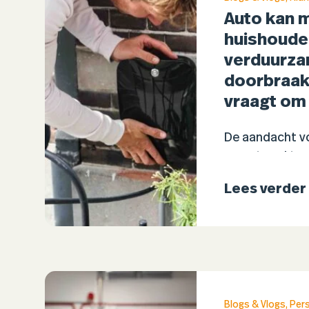
Auto kan 
huishoude
verduurza
doorbraak 
vraagt om
De aandacht vo
neemt snel to
autofabrikant
Lees verder
elektrische aut
opladen, maar
terugleveren 
Blogs & Vlogs
,
Per