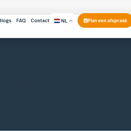
Blogs
FAQ
Contact
Plan een afspraak
NL
g van haar activiteiten per 1 mei extra
elgevangenis in Haarlem. De extra werkruimte slui
 werken en het elkaar ontmoeten van nu.