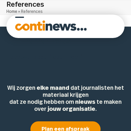
Skip
References
to
Home
»
References
content
Open
Close
mobile
mobile
References
menu
menu
[facetwp facet=”laad_meer”]
Wij zorgen
elke maand
dat journalisten het
materiaal krijgen
dat ze nodig hebben om
nieuws
te maken
over
jouw organisatie
.
Plan een afspraak