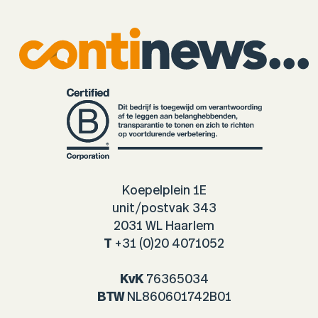
Koepelplein 1E
unit/postvak 343
2031 WL Haarlem
T
+31 (0)20 4071052
KvK
76365034
BTW
NL860601742B01