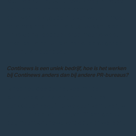
iets mee kon. Bij Continews kreeg ik meteen
de opdracht om een persbericht te
schrijven. Je krijgt de info van wat erin moet
en je mag beginnen. Je krijgt ook gelijk een
flinke lading feedback erop, maar je weet
zeker dat je het op die manier de volgende
keer 60% beter doet.
Continews is een uniek bedrijf, hoe is het werken
bij Continews anders dan bij andere PR-bureaus?
Ik heb het idee dat het veel minder
kortstondig is. Als je bij een pr-bureau
aanklopt en zegt “Hoi we gaan verhuizen, wil
je een persbericht schrijven?” dan gebeurt
dat; maar Continews verdiept zich wel echt
in de klanten en in wat de organisatie doet