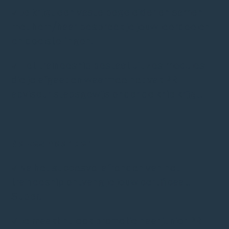
✓ Je krijgt een vaste begeleider en samen
met hem/haar bespreek je jouw leerdoelen
en doelstellingen.
✓ Het traineeship bestaat uit zes modules
die je afgaat en waarmee het vak PR-
adviseur stapsgewijs onder de knie krijgt.
Na zes maanden
✓ Na het succesvol afronden van het
traineeship ontvang je jouw certificaat.
Super.
✓ Je maakt nu ook promotie naar junior PR-