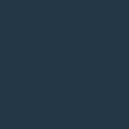
hoeft niet alles te weten van marketing
en communicatie, maar dat wil je wel.
Je bent handig met social. En niet een
beetje ook.
Je laat je niet gek maken; je kunt goed
met deadlines omgaan.
Je bent correct. Niet alleen naar anderen
toe, maar ook in onze moedertaal.
Wat ga jij doen
De eerste zes maanden
✓ Als trainee start je de eerste zes maanden
met een uitgebreid opleidingstraject.