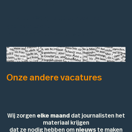
Solliciteer nu!
Bring it on! Wij zijn altijd op zoek naar
gedreven talent.
Interesse? Stuur ons jouw CV en
motivatiebrief!
Onze andere vacatures
Wij zorgen
elke maand
dat journalisten het
materiaal krijgen
dat ze nodig hebben om
nieuws
te maken