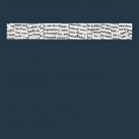
dat ook, en dat werkt erg motiverend.
Lees meer
Solliciteer nu!
Bring it on! Wij zijn altijd op zoek naar
gedreven talent.
Interesse? Stuur ons jouw CV en
motivatiebrief (als pdf)!