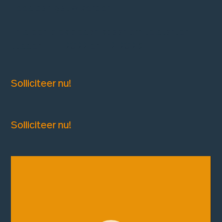
Lees dan gauw verder!
Er is een plek beschikbaar om te starten
tussen 1-11-2022 en 1-2-2023.
Solliciteer nu!
Solliciteer nu!
Videospeler