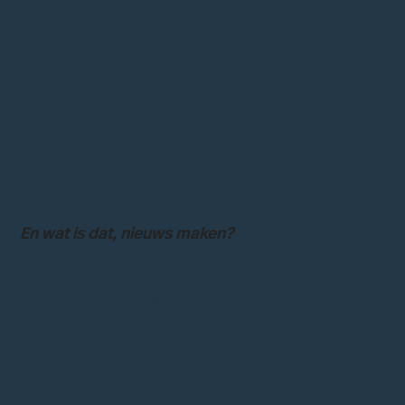
krijg ik elke keer terug te horen van
verschillende pr-bureaus. Maar Continews
stond open om mij een kans te geven en
bood mij aan om een dag mee te werken. Dat
beviel heel goed. De traineeship verloopt in
een traject, een soort van leerproces, en je
hebt echt het gevoel dat je dagelijks groeit
in het werk wat je doet.
En wat is dat, nieuws maken?
Je wordt steeds handiger met het zien van
wat relevant is. Wat voor data is interessant
voor een journalist? Hoe kunnen we deze
data verkrijgen? Zo krijg je al snel een goed
idee hoe je ervoor kun zorgen dat jouw klant
in de media komt.