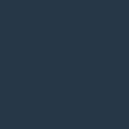
✓ Je kunt vervolgens verder groeien in jouw
vak en tot accountdirector waarbij jij een
team aanstuurt.
Extraatjes. Wie houdt er niet van?!
– Je krijgt -als je wilt- begeleiding van een
professionele voedings- en
beweegadviseur
– Je krijgt -sowieso!- een flexibel, goed
pensioen.
– Je gaat Keihard Lachen.
– Je gaat de gevangenis in. En dat is geen