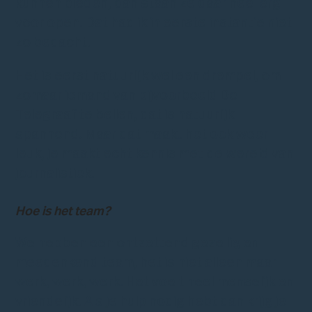
kunnen bieden, dan staan ze daar heel erg
voor open. Dat had ik in eerste instantie niet
zo bedacht.
Het is eerst natuurlijk wel een drempel, om
zomaar iemand van bijvoorbeeld De
Telegraaf te bellen, dat is natuurlijk
spannend. Maar dat maakt het ook weer
leuk, je maakt echt kennis met de wereld van
journalistiek.
Hoe is het team?
We hebben een ontzettend gezellig en
meedenkend team, het is niet alleen maar
werk, werk, werk. Het voelt heel menselijk en
vriendelijk. Als je hulp nodig hebt dan krijg je