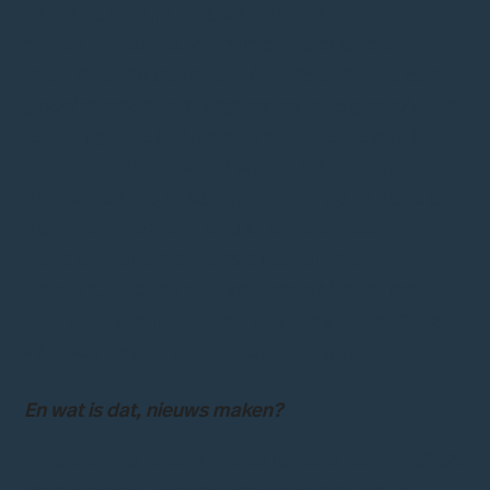
en aan de hand daarvan gaan ze in op
relevant nieuws. We zijn pro-actief bezig
met:
Wat zijn de mooie haakjes? Wat is een
goed moment om ergens op in te gaan?
Als je
iets langs ziet komen dan ben je bewust
bezig, omdat je weet wat je klanten doen, en
hoe je daarop in kan spelen. Ik denk dat dat
het grote verschil is; dat je veel meer
begaan bent met je relaties en met je
klanten. Je bent dus veel meer bezig met
nieuws maken dan met standaard berichten
van bedrijven naar buiten brengen.
En wat is dat, nieuws maken?
Inspelen op relevante data
. Dus wat vindt de