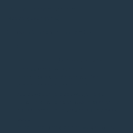
Locatie: Haarlem Centrum
(koepelgevangenis).
Op loopafstand van Haarlem CS.
Dit ben jij
Iemand die haar/zijn leergierigheid
professioneel wil voeden.
Je hebt karakter én een gunfactor.
Je bent energiek en positief.
Betrouwbaar: je doet wat je zegt.
Potig. Je krijgt dingen voor elkaar en bent
in staat om hulp te vragen als je spaak
loopt.
Je bent leergierig en nieuwsgierig. Je