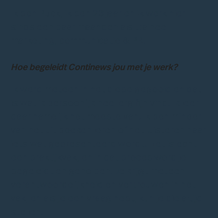
Ik ben Puck, ik ben 23 jaar en ik werk hier
sinds een paar maanden als trainee
marketing, communicatie & PR.
Hoe begeleidt Continews jou met je werk?
Ik werd meteen in het diepe gegooid en dat
is wat ik persoonlijk heel erg fijn vind. Ik leer
daar namelijk het meeste van. Ik ben minder
van het uit boeken leren of het luisteren naar
iets wat gepresenteerd wordt. Het is echt
een praktijkvak, en in dat proces word je
begeleidt en geholpen. Je krijgt meteen
verantwoordelijkheid en vertrouwen in het
vak, en als je een vraag hebt, kun je die altijd
stellen.