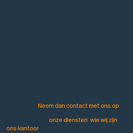
werken is mogelijk.
Wij zoeken mensen die we in het diepe
kunnen gooien en die we snel veel
verantwoordelijkheden kunnen geven.
Mensen die ervan houden om te leren door
ervaring en die door vallen en opstaan het
communicatievak snel onder knie krijgen.
Mensen die het hoofd koel houden, ook als
het van de deadlines heet wordt onder de
voeten.
Dus ben je klaar voor een uitdaging,
nieuwsgierig aangelegd én sta je stevig in je
schoenen?
Neem dan contact met ons op
!
(Benieuwd naar
onze diensten
,
wie wij zijn
of
ons kantoor
? Klik op de links!)