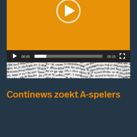
00:00
00:15
Continews zoekt
A-spelers
Wij zoeken mensen die we in het diepe
kunnen gooien en die we snel veel
verantwoordelijkheden kunnen geven.
Mensen die ervan houden om te leren door