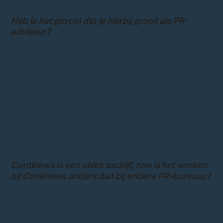
Heb je het gevoel dat je hierbij groeit als PR-
adviseur?
Door de werkwijze groei ik echt enorm snel.
Ik merk dat ik een veel beter perspectief
heb gekregen van ons vak en ik leer veel
sneller dan ik verwacht had. Door die “hands
on” manier van werken krijg je meteen een
idee van hoe het echt werkt, en daar kan je
enorm veel leren.
Continews is een uniek bedrijf, hoe is het werken
bij Continews anders dan bij andere PR-bureaus?
Ik vond het lastig om aan een baan te komen
omdat ik heel weinig ervaring had. En dat