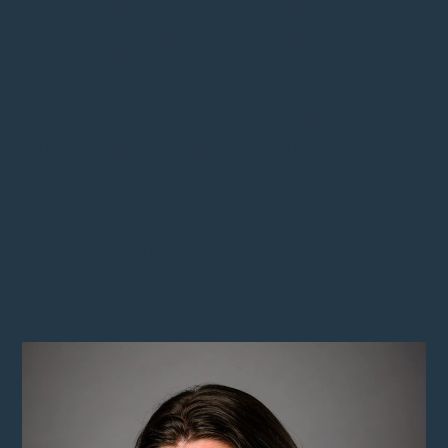
Ik denk dat Continews heel erg de
mentaliteit heeft van:
Teamwork makes the
dream work.
Het is niet alleen binnen
Continews teamwork, maar ook met je
klanten, en met journalisten. Zo zorg je er
samen voor dat je goede resultaten kan
behalen.
Het is ook fijn dat het gezellig is, en het niet
altijd over werk gaat. Soms samen even
buiten een loopje doen is natuurlijk ook fijn.
Lees meer