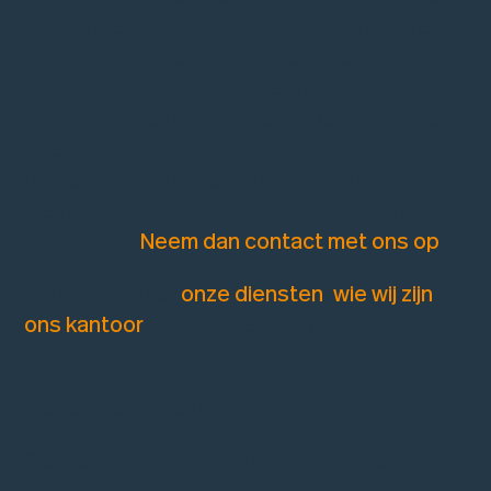
ervaring en die door vallen en opstaan het
communicatievak snel onder knie krijgen.
Mensen die het hoofd koel houden, ook als
het van de deadlines heet wordt onder de
voeten.
Dus ben je klaar voor een uitdaging,
nieuwsgierig aangelegd én sta je stevig in je
schoenen?
Neem dan contact met ons op
!
(Benieuwd naar
onze diensten
,
wie wij zijn
of
ons kantoor
? Klik op de links!)
Locatie: Haarlem Centrum
(koepelgevangenis).
Op loopafstand van Haarlem CS. Hybride