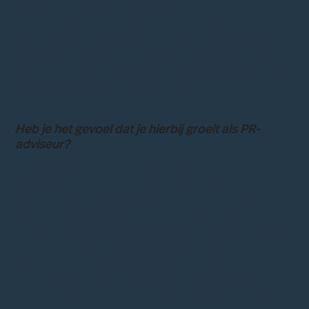
en er dus veel van af weten.
De theorie die je krijgt is niet theorie op
zichzelf. Het wordt namelijk verwerkt in de
praktijk. Het is niet leren uit een boekje, het
is gewoon leren door te doen.
Heb je het gevoel dat je hierbij groeit als PR-
adviseur?
Ja, zeker. Ik kom van een opleiding
communicatie met een half jaar minor
bedrijfsjournalistiek, dus ik heb in een
halfjaar heel veel theorie gehad over dingen
zoals:
Wat is journalistiek? Wat zijn
interviews? Welke uitwerkvormen zijn er?
Ik
had in die tijd niet echt het idee dat ik daar