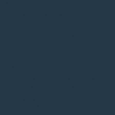
adviseur.
✓ Je krijgt een hoger salaris en meer
verantwoordelijkheid.
✓ Je hebt veel contact met klanten en werkt
nauw samen in een accountteam.
Daarna
✓ Na jouw jaar als junior PR-adviseur maak je
promotie naar accountmanager.
✓ Je krijgt eigen klanten en een
bonusregeling.