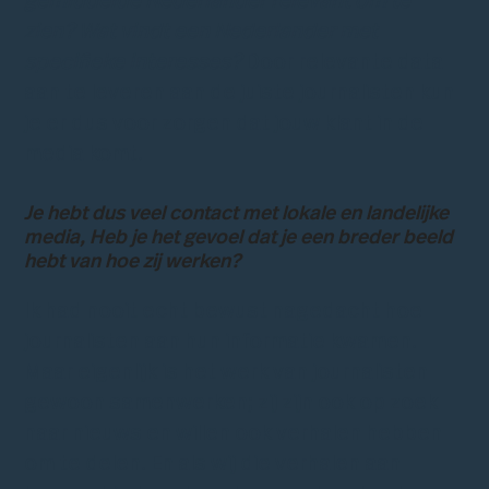
gemiddelde Nederlander relevant om te
zien? Wat vindt een Nederlander met
specifieke interesses?
Door relevante data
aan te leveren aan de juiste journalisten kun
je er dus voor zorgen dat jouw klant in de
media komt.
Je hebt dus veel contact met lokale en landelijke
media, Heb je het gevoel dat je een breder beeld
hebt van hoe zij werken?
Ik had nooit echt bewust nagedacht hoe
journalisten aan hun informatie kwamen.
Maar eigenlijk is het werk van journalisten
gewoon samenwerken; zij zijn ook op zoek
naar nieuws en willen ook verhalen hebben
om te delen. En als wij die verhalen aan