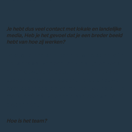
Je hebt dus veel contact met lokale en landelijke
media, Heb je het gevoel dat je een breder beeld
hebt van hoe zij werken?
Je krijgt al heel snel een nieuw perspectief in
het werk wat ze doen. Ze zijn altijd op zoek
naar nieuwtjes en data. Het is eigenlijk veel
toegankelijker dan ik dacht. Eerst is het wel
even spannend, bellen met een journalist. Je
merkt echt dat ze open staan voor wat je te
bieden hebt.
Hoe is het team?