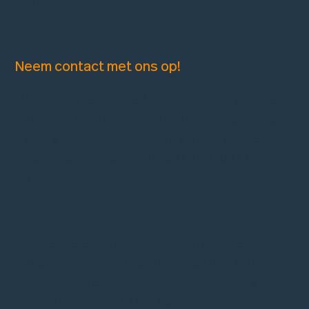
grap.
Neem contact met ons op!
P.S. mocht je nou zelf niet helemaal voldoen
aan onze eisenlijst, maar ken je iemand die
daaraan wel voldoet? Dan vinden we het
heel fijn als je deze persoon tipt. Dank
alvast!
*Onderdelen van de procedure zijn een
capaciteitentest (contentcreatie), een
persoonlijkheidstest en in overleg draai je
een dag mee met het team.