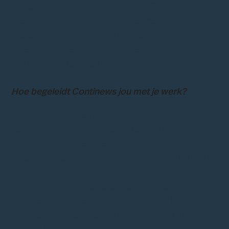
Ik ben Renée, ik loop stage bij Continews en
hier studeer ik ook af. Het leuke is dat ik
hieraan gelijk een parttimebaan heb
overgehouden: ik doe namelijk, naast mijn
stage, het traineeship.
Hoe begeleidt Continews jou met je werk?
Door mij gelijk kennis te laten maken met alle
kanten van het vak. Zo word je vrij snel
gevraagd om een persbericht te schrijven
waardoor je snel weet wat je moet doen, en
leer je wat er van je verwacht wordt. In dat
proces word je begeleid en krijg je veel
ruimte om vragen te stellen, je werkt dan
ook samen met mensen die dit al jaren doen