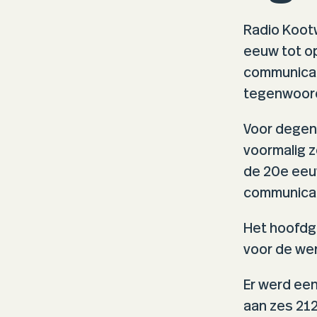
Radio Kootw
eeuw tot op
communicati
tegenwoord
Voor degene
voormalig z
de 20e eeu
communicati
Het hoofdg
voor de we
Er werd ee
aan zes 21