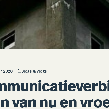
r 2020
Blogs & Vlogs
municatieverbi
n van nu en vro