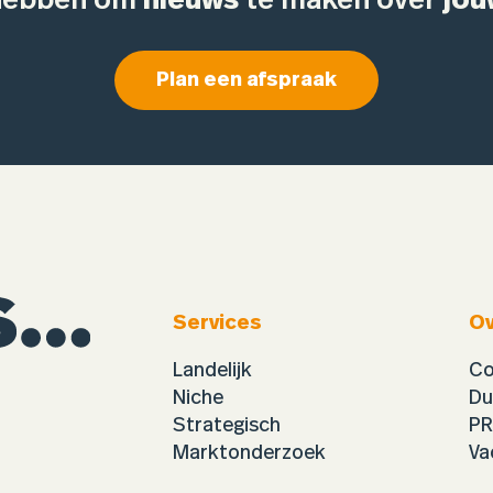
 hebben om
nieuws
te maken over
jou
Plan een afspraak
Services
Ov
Landelijk
Co
Niche
Du
Strategisch
PR
Marktonderzoek
Va