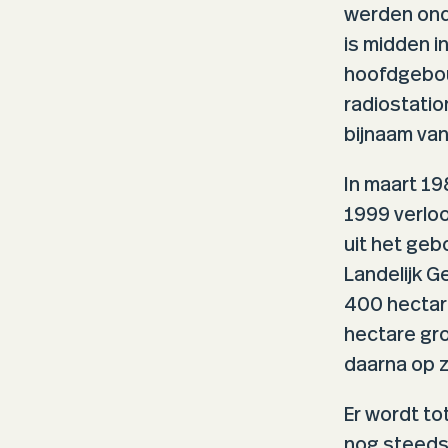
werden ond
is midden i
hoofdgebouw
radiostatio
bijnaam van
In maart 19
1999 verloo
uit het geb
Landelijk G
400 hectar
hectare gro
daarna op z
Er wordt t
nog steeds