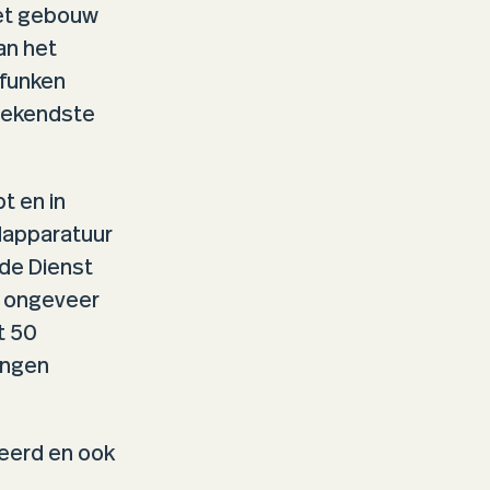
het gebouw
an het
efunken
 bekendste
t en in
ndapparatuur
 de Dienst
s ongeveer
t 50
ingen
eerd en ook