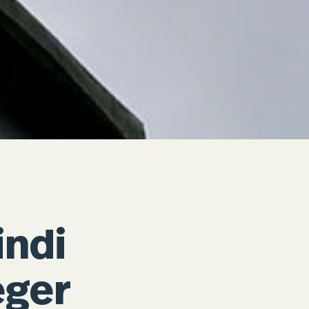
ndi
eger