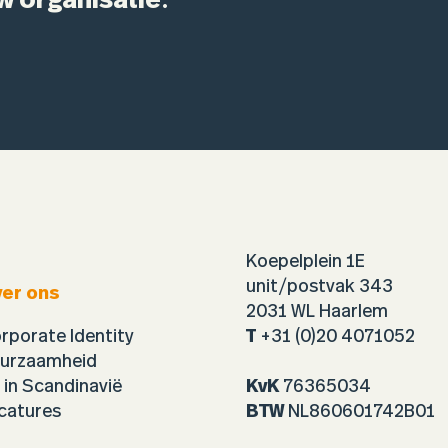
w organisatie
.
Koepelplein 1E
unit/postvak 343
er ons
2031 WL Haarlem
rporate Identity
T
+31 (0)20 4071052
urzaamheid
 in Scandinavië
KvK
76365034
catures
BTW
NL860601742B01