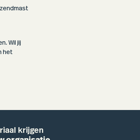
e zendmast
 Wil jij
n het
iaal krijgen