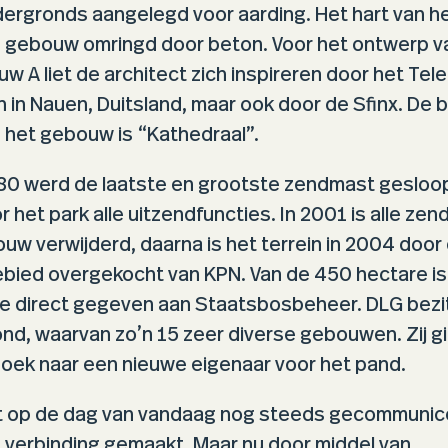
ergronds aangelegd voor aarding. Het hart van 
n gebouw omringd door beton. Voor het ontwerp v
 A liet de architect zich inspireren door het Tel
n in Nauen, Duitsland, maar ook door de Sfinx. De
 het gebouw is “Kathedraal”.
80 werd de laatste en grootste zendmast gesloop
r het park alle uitzendfuncties. In 2001 is alle ze
ouw verwijderd, daarna is het terrein in 2004 door
ebied overgekocht van KPN. Van de 450 hectare i
e direct gegeven aan Staatsbosbeheer. DLG bezi
nd, waarvan zo’n 15 zeer diverse gebouwen. Zij g
oek naar een nieuwe eigenaar voor het pand.
ot op de dag van vandaag nog steeds gecommunic
 verbinding gemaakt. Maar nu door middel van