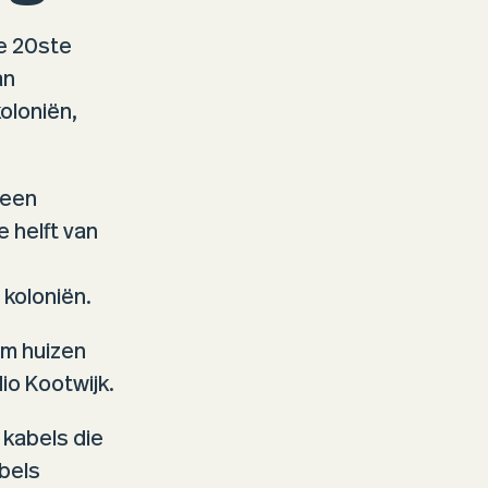
e 20
ste
an
oloniën,
 een
 helft van
koloniën.
m huizen
o Kootwijk.
kabels die
bels