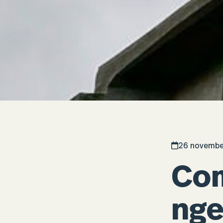
26 novembe
Com
nge