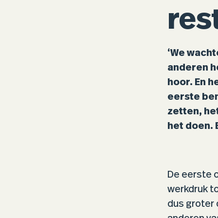
res
‘We wachte
anderen he
hoor. En he
eerste ben
zetten, he
het doen. 
De eerste o
werkdruk to
dus groter 