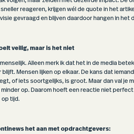
k volgen, maar zelden met dezelfde impact. De o
 sneller reageren, krijgen wél de quote in het artik
visie gevraagd en blijven daardoor hangen in het 
lt veilig, maar is het niet
 menselijk. Alleen merk ik dat het in de media betek
 blijft. Mensen lijken op elkaar. De kans dat ieman
gt, of iets soortgelijks, is groot. Maar dan val je m
inder op. Daarom hoeft een reactie niet perfect t
 op tijd.
ontinews het aan met opdrachtgevers: