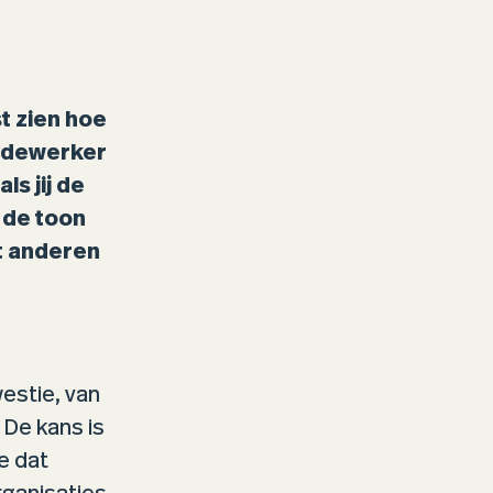
t zien hoe
medewerker
ls jij de
 de toon
t anderen
estie, van
 De kans is
e dat