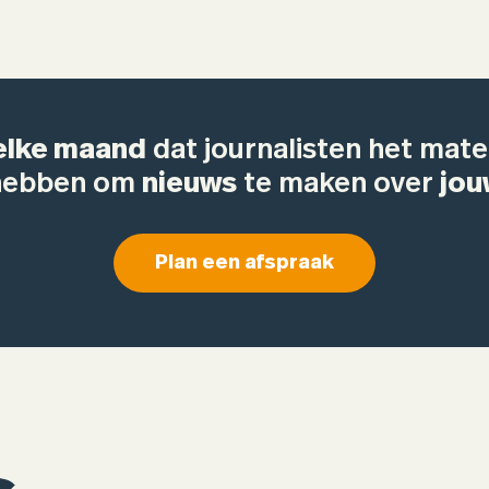
elke maand
dat journalisten het mater
 hebben om
nieuws
te maken over
jou
Plan een afspraak