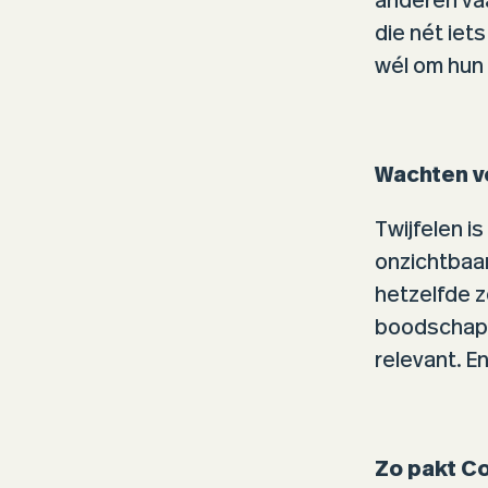
anderen vaa
die nét iets
wél om hun 
Wachten voe
Twijfelen is
onzichtbaar
hetzelfde ze
boodschap m
relevant. En
Zo pakt C