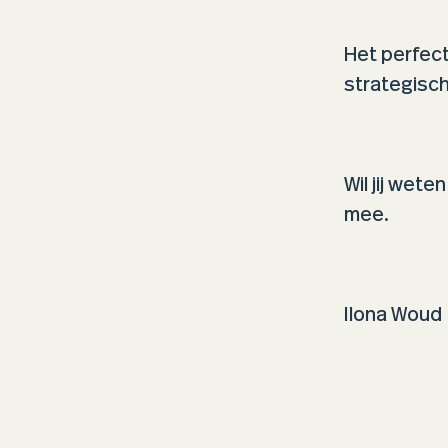
Het perfect
strategisc
Wil jij wet
mee.
Ilona Woud