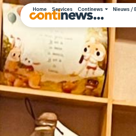
Skip
Home
Services
Continews
Nieuws / 
to
content