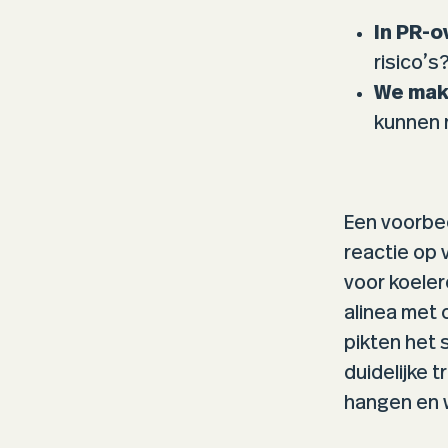
In PR-o
risico’s
We make
kunnen 
Een voorbe
reactie op
voor koele
alinea met 
pikten het 
duidelijke t
hangen en w