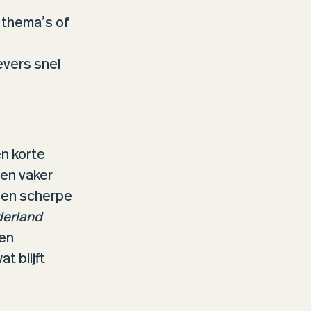
 thema’s of
vers snel
n korte
en vaker
een scherpe
derland
een
t blijft