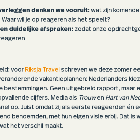
verleggen denken we vooruit:
wat zijn komende
? Waar wil je op reageren als het speelt?
n duidelijke afspraken:
zodat onze opdrachtge
reageren
eld: voor
Riksja Travel
schreven we deze zomer ee
 veranderende vakantieplannen: Nederlanders kiez
re bestemmingen. Geen uitgebreid rapport, maar 
opvallende cijfers. Media als
Trouw
en
Hart van Ne
snel op. Juist omdat zij als eerste reageerden én 
rend benoemden, met hun eigen visie erbij. Dat is wa
at het verschil maakt.