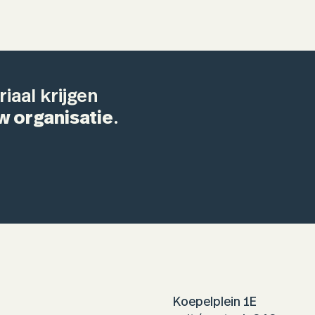
iaal krijgen
w organisatie
.
Koepelplein 1E