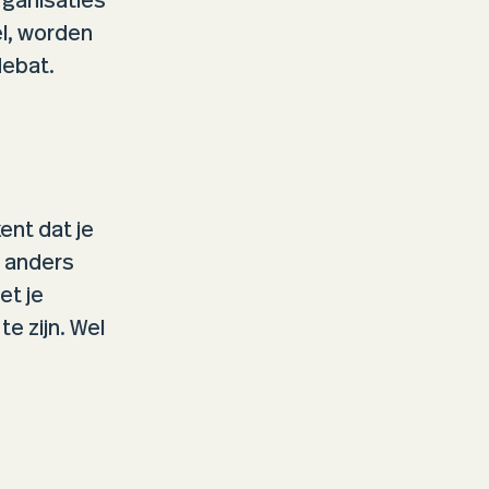
rganisaties
el, worden
debat.
ent dat je
d anders
et je
e zijn. Wel