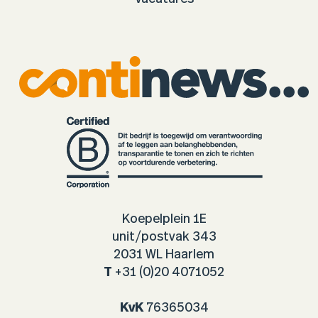
Koepelplein 1E
unit/postvak 343
2031 WL Haarlem
T
+31 (0)20 4071052
KvK
76365034