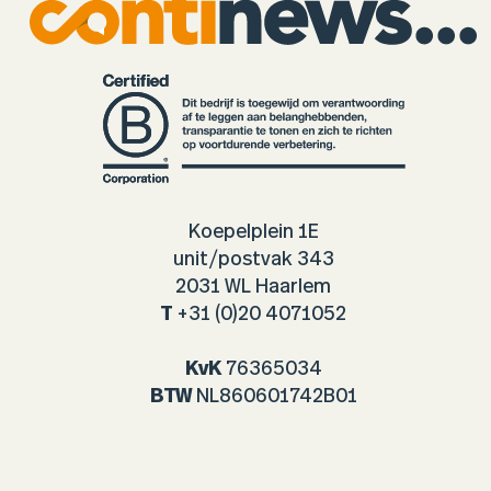
Koepelplein 1E
unit/postvak 343
2031 WL Haarlem
T
+31 (0)20 4071052
KvK
76365034
BTW
NL860601742B01