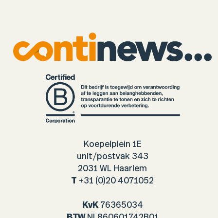
Koepelplein 1E
unit/postvak 343
2031 WL Haarlem
T
+31 (0)20 4071052
KvK
76365034
BTW
NL860601742B01