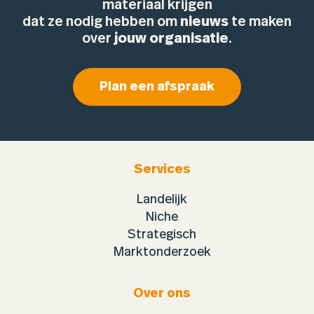
materiaal krijgen
dat ze nodig hebben om
nieuws
te maken
over
jouw organisatie
.
Plan een afspraak
Services
Landelijk
Niche
Strategisch
Marktonderzoek
Over ons