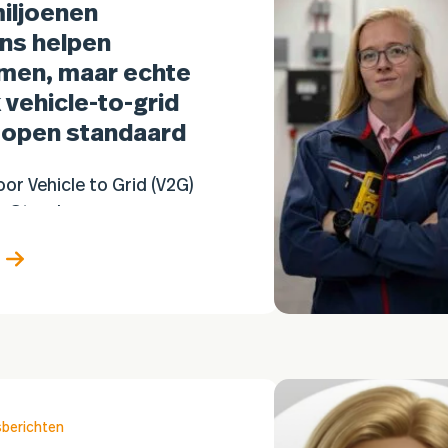
miljoenen
ns helpen
men, maar echte
vehicle-to-grid
 open standaard
or Vehicle to Grid (V2G)
e. Steeds meer
en kondigen aan dat
o's niet alleen kunnen
 ook stroom kunnen
aan woningen of…
sberichten