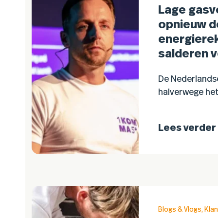
Lage gasv
opnieuw d
energierek
salderen v
De Nederlandse
halverwege het
procent gevuld.
dan een jaar g
Lees verder
benadrukken d
heeft voor ee
Blogs & Vlogs
,
Klan