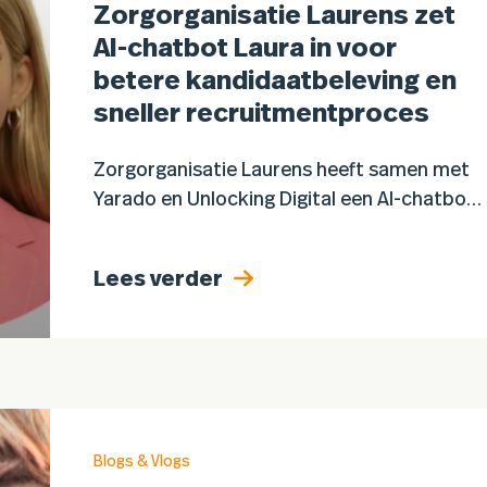
Zorgorganisatie Laurens zet
AI-chatbot Laura in voor
betere kandidaatbeleving en
sneller recruitmentproces
Zorgorganisatie Laurens heeft samen met
Yarado en Unlocking Digital een AI-chatbot
ontwikkeld die kandidaatvragen dag en
nacht beantwoordt. De digitale collega
Lees verder
“Laura” ondersteunt sollicitanten tijdens
hun oriëntatie- en sollicitatieproces en…
Blogs & Vlogs