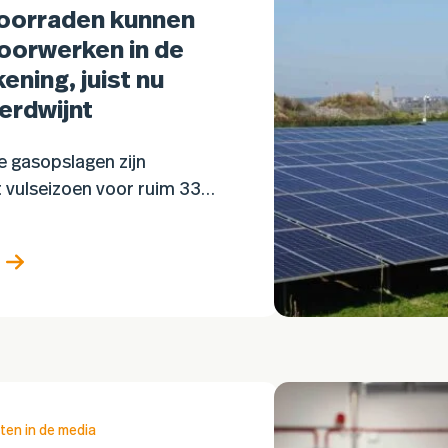
oorraden kunnen
oorwerken in de
ening, juist nu
erdwijnt
 gasopslagen zijn
 vulseizoen voor ruim 33
 Dat is aanzienlijk minder
eleden. Hoewel deskundigen
at Nederland voldoende gas
n…
ten in de media