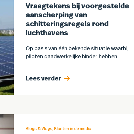
Vraagtekens bij voorgestelde
aanscherping van
schitteringsregels rond
luchthavens
Op basis van één bekende situatie waarbij
piloten daadwerkelijke hinder hebben
ervaren van schittering van zonnepanelen
rond Schiphol komen er strengere regels
Lees verder
voor alle toekomstige zonneparken rond
Nederlandse luchthavens. Dat…
Blogs & Vlogs
,
Klanten in de media