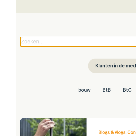
Zoeken...
Klanten in de med
bouw
BtB
BtC
Blogs & Vlogs
,
Cont