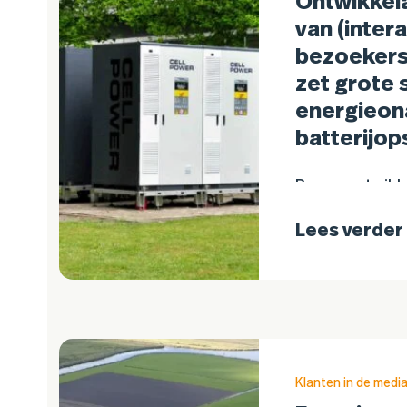
Ontwikkel
van (inter
bezoekers
zet grote 
energieon
batterijop
Bruns, ontwikk
(interactieve)
Lees verder
een grootschal
gebruik genom
energie te ben
verminderen en
worden van he
Klanten in de medi