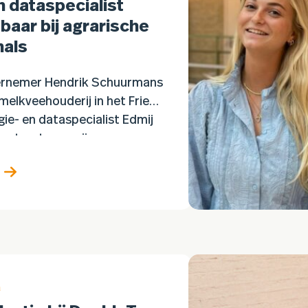
n dataspecialist
tbaar bij agrarische
nals
ernemer Hendrik Schuurmans
 melkveehouderij in het Friese
gie- en dataspecialist Edmij
ontract voor zijn
f, evenals een
perkend contract (CBC).
a