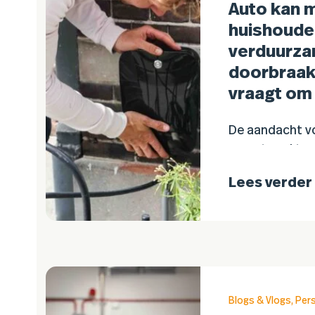
Auto kan 
huishoude
verduurza
doorbraak 
vraagt om
De aandacht vo
neemt snel to
autofabrikant
Lees verder
elektrische aut
opladen, maar
terugleveren 
Blogs & Vlogs
,
Per