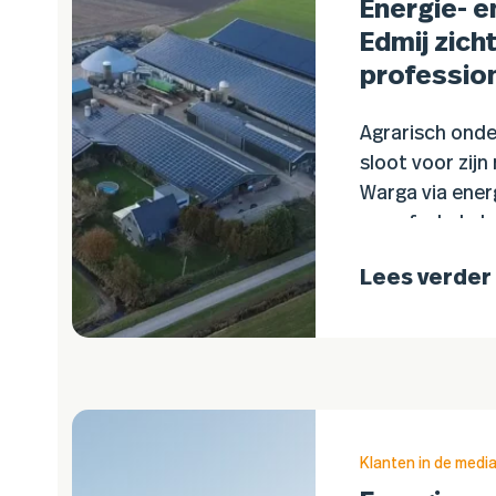
Energie- e
Edmij zich
professio
Agrarisch ond
sloot voor zijn
Warga via ener
een afschakelc
zonnepanelen a
Lees verder
capaciteitsbe
Hierdoor kan…
Klanten in de medi