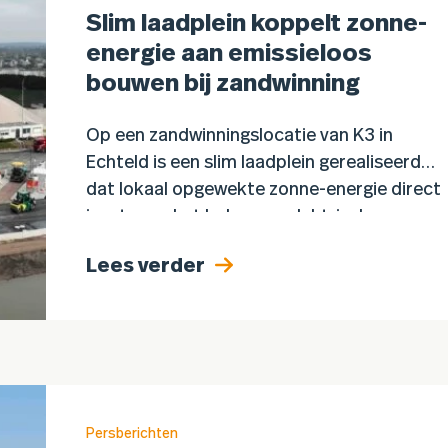
Slim laadplein koppelt zonne-
energie aan emissieloos
bouwen bij zandwinning
Op een zandwinningslocatie van K3 in
Echteld is een slim laadplein gerealiseerd
dat lokaal opgewekte zonne-energie direct
inzet voor het laden van elektrisch
bouwmaterieel. Dankzij een
Lees verder
energiemanagementsysteem dat vraag
en…
Persberichten