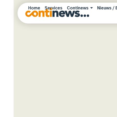
Skip
Home
Services
Continews
Nieuws / 
to
content