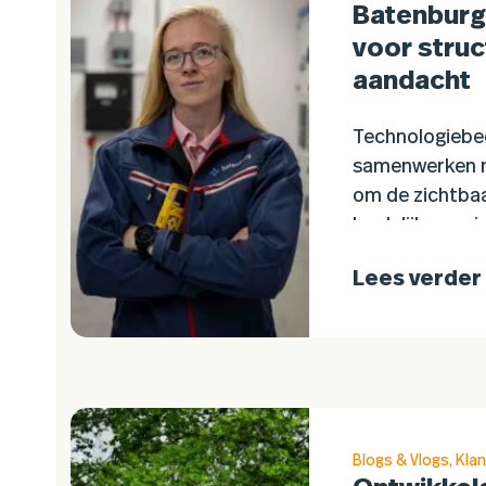
Batenburg
voor struc
aandacht
Technologiebed
samenwerken 
om de zichtbaa
landelijke, reg
versterken. De
Lees verder
het structuree
Blogs & Vlogs
,
Klan