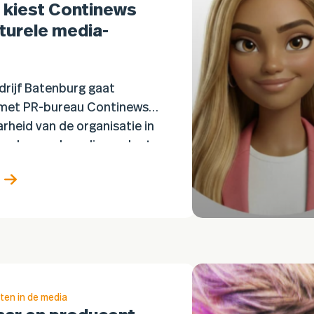
 kiest Continews
turele media-
rijf Batenburg gaat
met PR-bureau Continews
rheid van de organisatie in
ionale en vakmedia verder te
 samenwerking richt zich op
l ontwikkelen van…
ten in de media