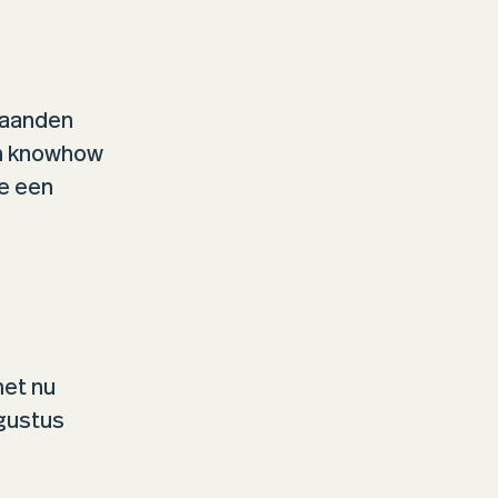
maanden
en knowhow
de een
het nu
gustus