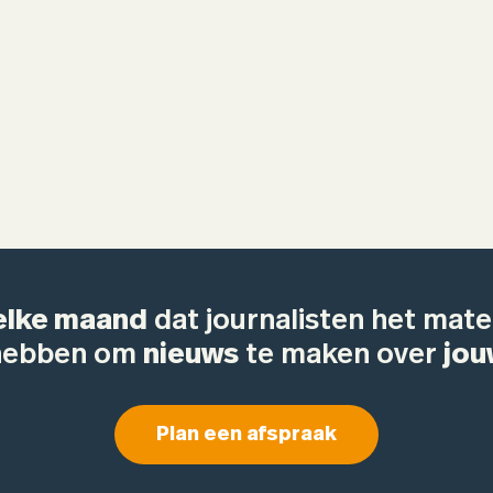
elke maand
dat journalisten het mater
 hebben om
nieuws
te maken over
jou
Plan een afspraak