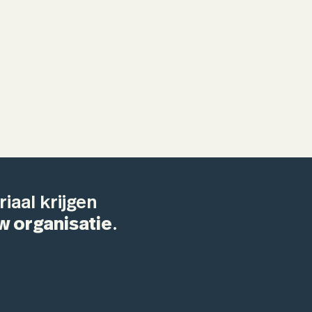
iaal krijgen
w organisatie
.