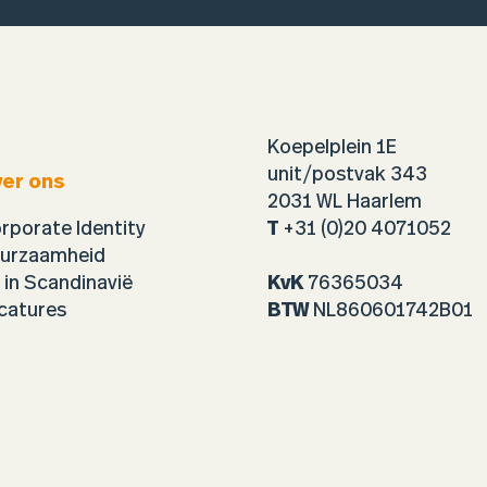
Koepelplein 1E
unit/postvak 343
er ons
2031 WL Haarlem
rporate Identity
T
+31 (0)20 4071052
urzaamheid
 in Scandinavië
KvK
76365034
catures
BTW
NL860601742B01