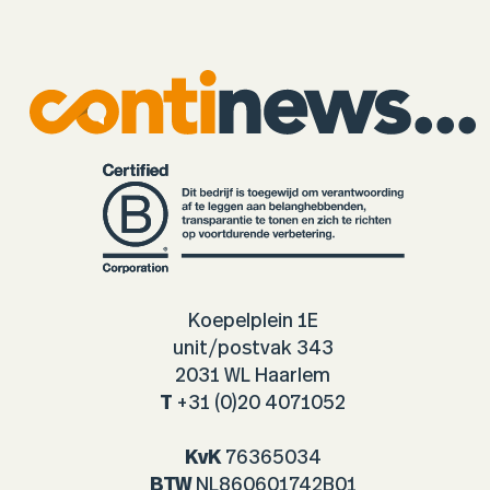
Koepelplein 1E
unit/postvak 343
2031 WL Haarlem
T
+31 (0)20 4071052
KvK
76365034
BTW
NL860601742B01